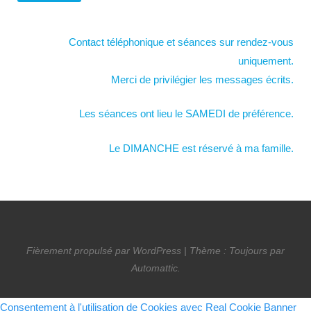
Contact téléphonique et séances sur rendez-vous
uniquement.
Merci de privilégier les messages écrits.
Les séances ont lieu le SAMEDI de préférence.
Le DIMANCHE est réservé à ma famille.
Fièrement propulsé par WordPress
|
Thème : Toujours par
Automattic
.
Consentement à l'utilisation de Cookies avec Real Cookie Banner